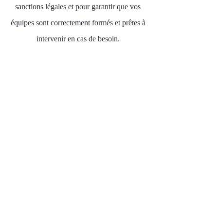
sanctions légales et pour garantir que vos
équipes sont correctement formés et prêtes à
intervenir en cas de besoin.
04
Promotion d'une culture
sécurité
Investir dans des formations S.S.T. et P.S.C.
avec D.F.P.S. contribue à promouvoir une
culture de sécurité au sein d'une
organisation. Lorsque la sécurité est intégrée
dans les valeurs d'une entreprise, cela se
reflète dans le comportement des employés.
Une culture de sécurité forte améliore le
moral des employés, réduit les accidents et