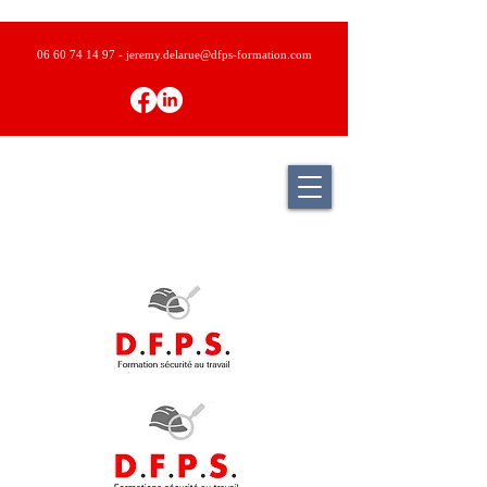
06 60 74 14 97
- j
eremy.delarue@dfps-formation.com