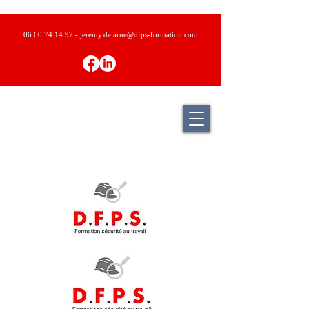
06 60 74 14 97
- j
eremy.delarue@dfps-formation.com